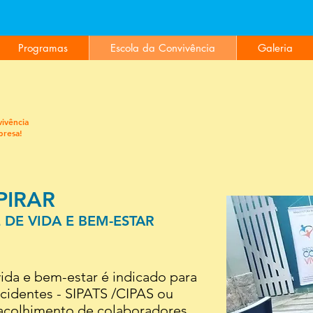
NÓS, O SER HUMANO É SEMPRE O MAIOR V
Programas
Escola da Convivência
Galeria
vivência
presa!
PIRAR
 DE VIDA E BEM-ESTAR
ida e bem-estar é indicado para
cidentes - SIPATS /CIPAS ou
 acolhimento de colaboradores.