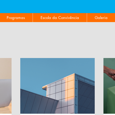
NÓS, O SER HUMANO É SEMPRE O MAIOR V
Programas
Escola da Convivência
Galeria