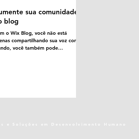
umente sua comunidade
o blog
m o Wix Blog, você não está
enas compartilhando sua voz com o
ndo, você também pode
senvolver uma comunidade online
va. Para...
oas e Soluções em Desenvolvimento Humano