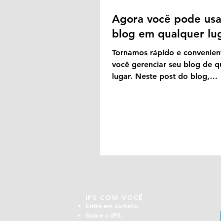
Agora você pode usa
blog em qualquer lu
Tornamos rápido e convenien
você gerenciar seu blog de q
lugar. Neste post do blog,
compartilharemos as formas 
você...
I
PS COM VOCÊ
Entre em contato.
Sobre o IPS.