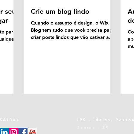
r seu
Crie um blog lindo
A
gar
d
Quando o assunto é design, o Wix
Blog tem tudo que você precisa para
te para
Co
criar posts lindos que vão cativar a
ualquer
ap
atenção do seu leitor. Confira...
mu
de
de
ati
SAIBA+
IPS - Ideias, Pess
Santos - SP