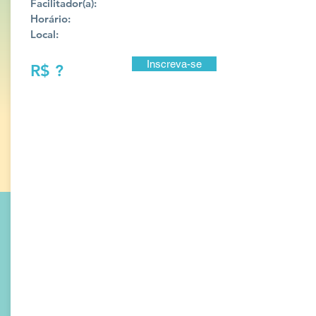
Facilitador(a):
Horário:
Local:
Inscreva-se
R$ ?