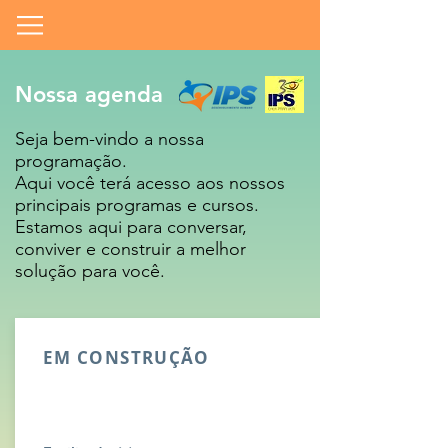
Nossa agenda
Seja bem-vindo a nossa
programação.
Aqui você terá acesso aos nossos
principais programas e cursos.
Estamos aqui para conversar,
conviver e construir a melhor
solução para você.
EM CONSTRUÇÃO